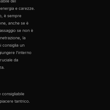
abile del
 energia e carezze.
to, è sempre
one, anche se è
massaggio se non è
netrazione, la
i consiglia un
giungere l'interno
ruciale da
za.
consigliabile
piacere tantrico.