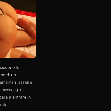
ssiedono le
eno di un
amente rilassati e
n massaggio
mpara a entrare in
rato.