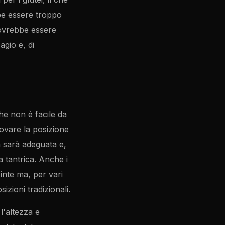
bbe essere troppo
dovrebbe essere
gio e, di
he non è facile da
rovare la posizione
n sarà adeguata e,
a tantrica. Anche i
nte ma, per vari
izioni tradizionali.
l'altezza e