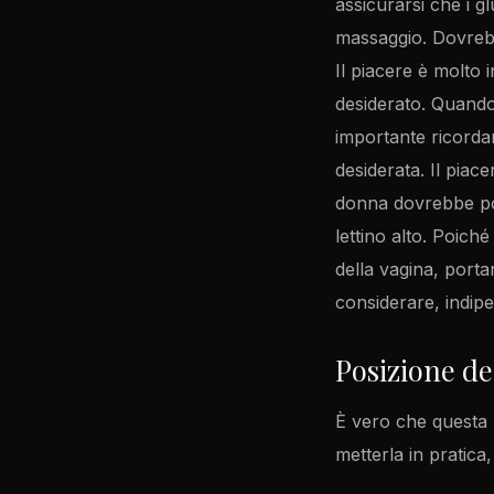
assicurarsi che i g
massaggio. Dovrebbe
Il piacere è molto 
desiderato. Quando
importante ricorda
desiderata. Il piac
donna dovrebbe pos
lettino alto. Poich
della vagina, port
considerare, indip
Posizione de
È vero che questa 
metterla in pratica