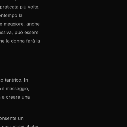
raticata più volte.
contempo la
ere maggiore, anche
essiva, può essere
e la donna farà la
 tantrico. In
à il massaggio,
ta a creare una
consente un
er i glutei, il che