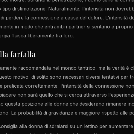
o tipo di stimolazione. Naturalmente, l'intensità non dovre
 di perdere la connessione a causa del dolore. L'intensità 
ente in modo che entrambi i partner si sentano a proprio a
gia fluisca liberamente tra loro.
la farfalla
tamente raccomandata nel mondo tantrico, ma la verità è c
esto motivo, di solito sono necessari diversi tentativi per t
e praticata correttamente, l'intensità della connessione no
piacere non sarà quello che si cerca attraverso l'esperienz
questa posizione alle donne che desiderano rimanere inci
ono. La probabilità di gravidanza è maggiore rispetto alle pos
consiglia alla donna di sdraiarsi su un lettino per aumentare 