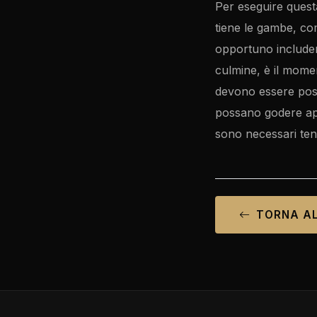
Per eseguire quest
tiene le gambe, co
opportuno includer
culmine, è il mome
devono essere posi
possano godere app
sono necessari tenta
TORNA A