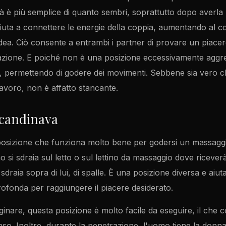
à è più semplice di quanto sembri, soprattutto dopo averla p
iuta a connettere le energie della coppia, aumentando al 
ridea. Ciò consente a entrambi i partner di provare un piac
azione. E poiché non è una posizione eccessivamente aggr
 permettendo di godere dei movimenti. Sebbene sia vero ch
avoro, non è affatto stancante.
scandinava
posizione che funziona molto bene per godersi un massaggio
 si sdraia sul letto o sul lettino da massaggio dove ricever
sdraia sopra di lui, di spalle. È una posizione diversa e aiu
ofonda per raggiungere il piacere desiderato.
nare, questa posizione è molto facile da eseguire, il che 
so. Inoltre, durante la penetrazione, l'uomo tiene la donna p