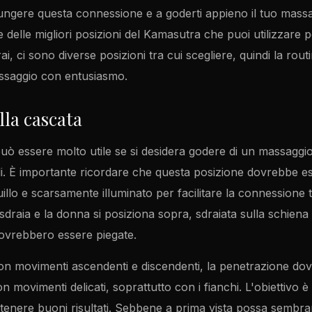
iungere questa connessione e a goderti appieno il tuo massag
delle migliori posizioni del Kamasutra che puoi utilizzare 
ai, ci sono diverse posizioni tra cui scegliere, quindi la rout
massaggio con entusiasmo.
lla cascata
uò essere molto utile se si desidera godere di un massaggio
ali. È importante ricordare che questa posizione dovrebbe e
llo e scarsamente illuminato per facilitare la connessione t
sdraia e la donna si posiziona sopra, sdraiata sulla schiena c
ovrebbero essere piegate.
n movimenti ascendenti e discendenti, la penetrazione do
 movimenti delicati, soprattutto con i fianchi. L'obiettivo è
tenere buoni risultati. Sebbene a prima vista possa sembr