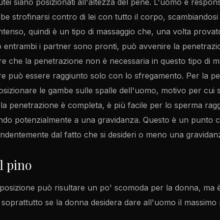
lutei siano posizionati all'altezza del pene. L'uomo è respons
 strofinarsi contro di lei con tutto il corpo, scambiandosi
intenso, quindi è un tipo di massaggio che, una volta prova
 entrambi i partner sono pronti, può avvenire la penetrazi
re che la penetrazione non è necessaria in questo tipo di 
ere può essere raggiunto solo con lo sfregamento. Per la pe
izionare le gambe sulle spalle dell'uomo, motivo per cui s
é la penetrazione è completa, è più facile per lo sperma rag
ando potenzialmente a una gravidanza. Questo è un punto c
endentemente dal fatto che si desideri o meno una gravidan
l pino
posizione può risultare un po' scomoda per la donna, ma è 
, soprattutto se la donna desidera dare all'uomo il massimo 