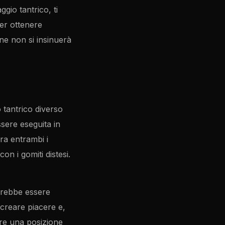
gio tantrico, ti
per ottenere
ine non si insinuerà
 tantrico diverso
ssere eseguita in
ra entrambi i
on i gomiti distesi.
vrebbe essere
 creare piacere e,
are una posizione