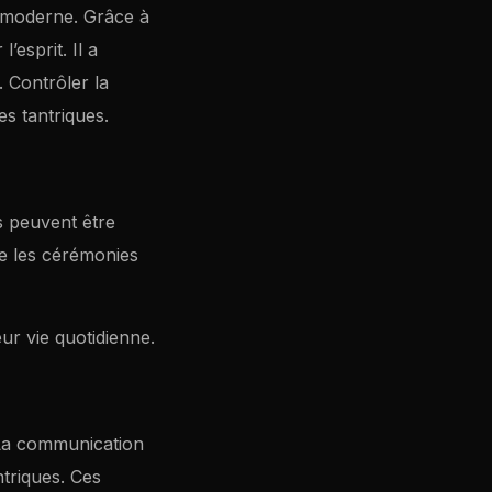
e moderne. Grâce à
’esprit. Il a
. Contrôler la
es tantriques.
ls peuvent être
e les cérémonies
eur vie quotidienne.
 La communication
ntriques. Ces