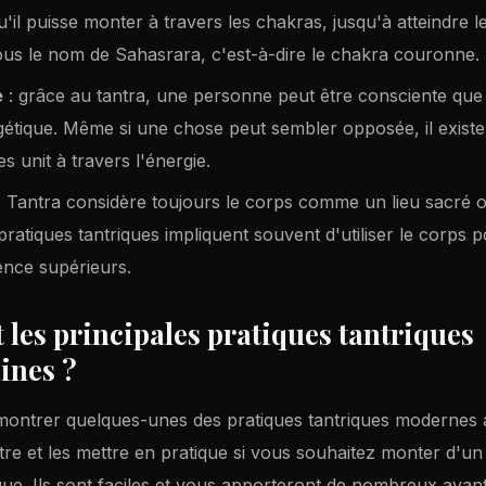
u'il puisse monter à travers les chakras, jusqu'à atteindre l
us le nom de Sahasrara, c'est-à-dire le chakra couronne.
é
: grâce au tantra, une personne peut être consciente que
étique. Même si une chose peut sembler opposée, il existe
s unit à travers l'énergie.
 Tantra considère toujours le corps comme un lieu sacré o
s pratiques tantriques impliquent souvent d'utiliser le corps 
ence supérieurs.
 les principales pratiques tantriques
ines ?
montrer quelques-unes des pratiques tantriques modernes 
ître et les mettre en pratique si vous souhaitez monter d'u
ique. Ils sont faciles et vous apporteront de nombreux avan