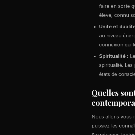
faire en sorte q
élevé, connu so
Unité et dualit
au niveau énerg
connexion qui le
Spiritualité :
Le
spiritualité. Le
états de consci
Quelles sont
contempora
Nous allons vous 
puissiez les conna
l'expérience tantr